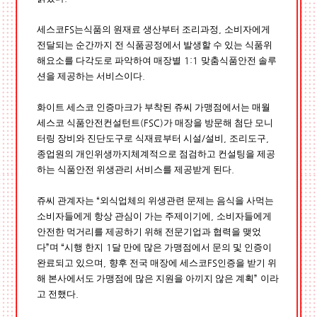
세스코
는식품의 원재료 생산부터 조리과정
소비자에게
FS
,
전달되는 순간까지 전 식품공정에서 발생할 수 있는 식품위
해요소를 다각도로 파악하여 매장별
맞춤식품안전 솔루
1:1
션을 제공하는 서비스이다
.
화이트 세스코 인증마크가 부착된 쥬씨 가맹점에서는 매월
세스코 식품안전컨설턴트
가 매장을 방문해 첨단 모니
(FSC)
터링 장비와 진단도구로 식재료부터 시설
설비
조리도구
/
,
,
종업원의 개인위생까지체계적으로 점검하고 컨설팅을 제공
하는 식품안전 위생관리 서비스를 제공받게 된다
.
쥬씨 관계자는
외식업체의 위생관련 문제는 음식을 사먹는
“
소비자들에게 항상 관심이 가는 주제이기에
소비자들에게
,
안전한 먹거리를 제공하기 위해 전문기업과 협력을 맺었
다
며
시행 한지
달 만에 많은 가맹점에서 문의 및 인증이
”
“
1
완료되고 있으며
향후 전국 매장에 세스코
인증을 받기 위
,
FS
해 본사에서도 가맹점에 많은 지원을 아끼지 않은 계획
이라
”
고 전했다
.