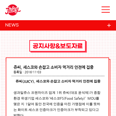
NEWS
쥬씨, 세스코와 손잡고 소비자 먹거리 안전에 집중
등록일 : 2016-11-03
쥬씨
세스코와 손잡고 소비자 먹거리 안전에 집중
(JUICY),
생과일쥬스 프랜차이즈 업계
위 쥬씨
대표 윤석제
가 종합
1
(
)
환경 위생기업 세스코와
세스코
를
‘
FS(Food Safety)’ MOU
맺은 지
달여 동안 전국에 인증을 마친 가맹점에 이를 뜻하
1
는 화이트 세스코 인증마크가 인증마크가 부착되고 있다고
밝혔다
.